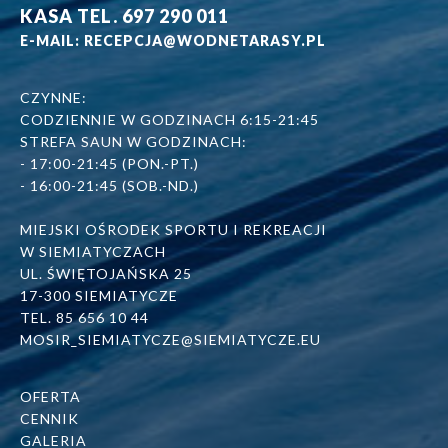
KASA TEL. 697 290 011
E-MAIL: RECEPCJA@WODNETARASY.PL
CZYNNE:
CODZIENNIE W GODZINACH 6:15-21:45
STREFA SAUN W GODZINACH:
- 17:00-21:45 (PON.-PT.)
- 16:00-21:45 (SOB.-ND.)
MIEJSKI OŚRODEK SPORTU I REKREACJI
W SIEMIATYCZACH
UL. ŚWIĘTOJAŃSKA 25
17-300 SIEMIATYCZE
TEL. 85 656 10 44
MOSIR_SIEMIATYCZE@SIEMIATYCZE.EU
OFERTA
CENNIK
GALERIA