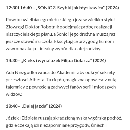
12:30 i 16:40 – „SONIC 3. Szybki jak błyskawica” (2024)
Powrót uwielbianego niebieskiego jeża w wielkim stylu!
Złowrogi Doktor Robotnik podejmuje próbę realizacji
niszczycielskiego planu, a Sonic i jego drużyna muszą raz
jeszcze stawić mu czoła. Ekscytujące przygody, humor i
zawrotna akcja – idealny wybór dla całej rodziny.
14:30 – „Kleks i wynalazek Filipa Golarza” (2024)
Ada Niezgódka wraca do Akademii, aby odkryć sekrety
przeszłości Alberta. Ta ciepła, magiczna opowieść z nutą
tajemnicy z pewnością zachwyci fanów serii i młodszych
widzów.
18:40 – „Dalej jazda” (2024)
Józiek i Elżbieta ruszają skradzioną nyską w górską podróż,
gdzie czekają ich niezapomniane przygody, śmiech i